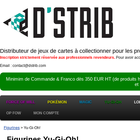
Distributeur de jeux de cartes à collectionner pour les 
Inscription strictement réservée aux professionnels revendeurs.
Pour avoir acc
Email : contact@dstrib.com
Minimim de Commande & Franco dès 350 EUR HT (de produits hor
et
FORCE OF WILL
POKÉMON
MAGIC
YU-GI-OH
LO
OP FOW
MON COMPTE
Figurines
> Yu-Gi-Oh!
Figurines Yu-Gi-Oh!