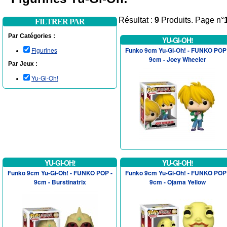
Résultat :
9
Produits. Page n°
FILTRER PAR
Par Catégories :
YU-GI-OH!
Figurines
Funko 9cm Yu-Gi-Oh! - FUNKO POP 
9cm - Joey Wheeler
Par Jeux :
Yu-Gi-Oh!
YU-GI-OH!
YU-GI-OH!
Funko 9cm Yu-Gi-Oh! - FUNKO POP -
Funko 9cm Yu-Gi-Oh! - FUNKO POP 
9cm - Burstinatrix
9cm - Ojama Yellow