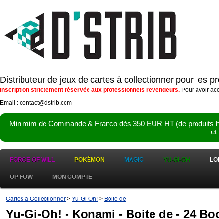
Distributeur de jeux de cartes à collectionner pour les 
Inscription strictement réservée aux professionnels revendeurs.
Pour avoir acc
Email : contact@dstrib.com
Minimim de Commande & Franco dès 350 EUR HT (de produits hor
et
FORCE OF WILL
POKÉMON
MAGIC
YU-GI-OH
LO
OP FOW
MON COMPTE
Cartes à Collectionner
Yu-Gi-Oh!
Boite de
>
>
Yu-Gi-Oh! - Konami - Boite de - 24 B