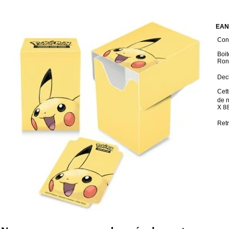
EAN
Cond
Boit
Ronf
Dec
Cett
de 
X 8
Retr