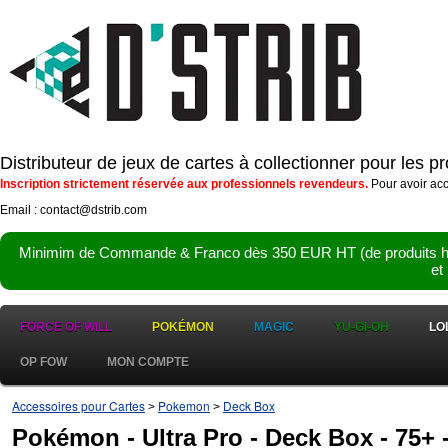
Distributeur de jeux de cartes à collectionner pour les 
Inscription strictement réservée aux professionnels revendeurs.
Pour avoir acc
Email : contact@dstrib.com
Minimim de Commande & Franco dès 350 EUR HT (de produits hor
et
FORCE OF WILL
POKÉMON
MAGIC
YU-GI-OH
LO
OP FOW
MON COMPTE
Accessoires pour Cartes
Pokemon
Deck Box
>
>
Pokémon - Ultra Pro - Deck Box - 75