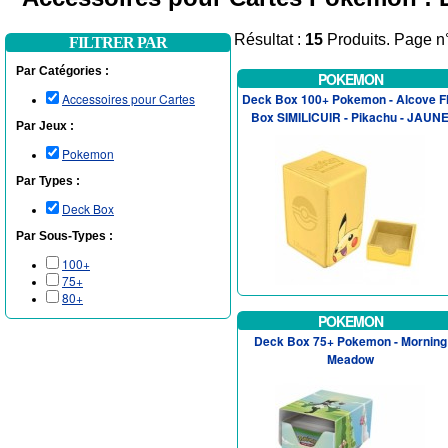
Résultat :
15
Produits. Page n
FILTRER PAR
Par Catégories :
POKEMON
Accessoires pour Cartes
Deck Box 100+ Pokemon - Alcove Fl
Box SIMILICUIR - Pikachu - JAUN
Par Jeux :
Pokemon
Par Types :
Deck Box
Par Sous-Types :
100+
75+
80+
POKEMON
Deck Box 75+ Pokemon - Morning
Meadow