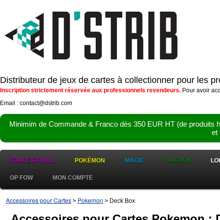
Distributeur de jeux de cartes à collectionner pour les 
Inscription strictement réservée aux professionnels revendeurs.
Pour avoir acc
Email : contact@dstrib.com
Minimim de Commande & Franco dès 350 EUR HT (de produits hor
et
FORCE OF WILL
POKÉMON
MAGIC
YU-GI-OH
LO
OP FOW
MON COMPTE
Accessoires pour Cartes
Pokemon
>
> Deck Box
Accessoires pour Cartes Pokemon : 