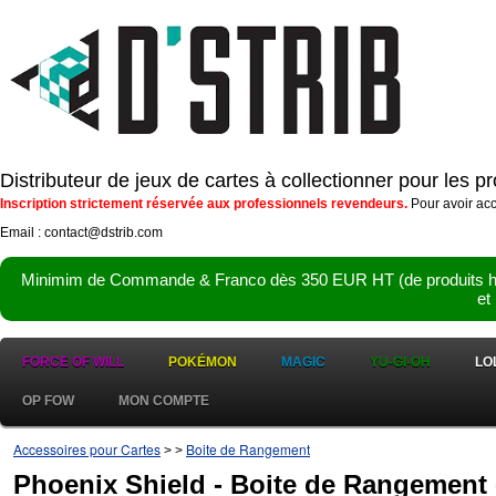
Distributeur de jeux de cartes à collectionner pour les 
Inscription strictement réservée aux professionnels revendeurs.
Pour avoir acc
Email : contact@dstrib.com
Minimim de Commande & Franco dès 350 EUR HT (de produits hor
et
FORCE OF WILL
POKÉMON
MAGIC
YU-GI-OH
LO
OP FOW
MON COMPTE
Accessoires pour Cartes
Boite de Rangement
>
>
Phoenix Shield - Boite de Rangement