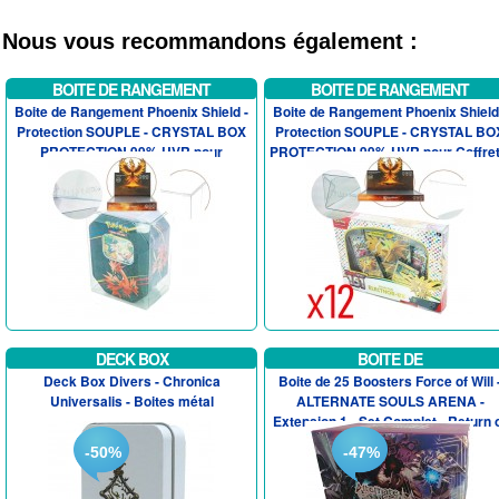
Nous vous recommandons également :
BOITE DE RANGEMENT
BOITE DE RANGEMENT
Boite de Rangement Phoenix Shield -
Boite de Rangement Phoenix Shield
Protection SOUPLE - CRYSTAL BOX
Protection SOUPLE - CRYSTAL BO
PROTECTION 99% UVR pour
PROTECTION 99% UVR pour Coffret.
POKEBOX...
DECK BOX
BOITE DE
Deck Box Divers - Chronica
Boite de 25 Boosters Force of Will 
Universalis - Boites métal
ALTERNATE SOULS ARENA -
Extension 1 - Set Complet - Return 
t...
-50%
-47%