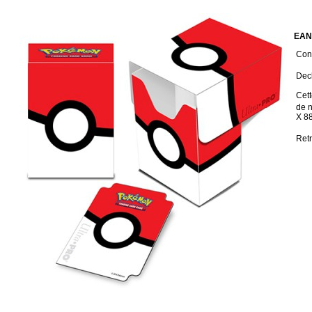
EAN
Cond
Deck
Cett
de 
X 8
Retr