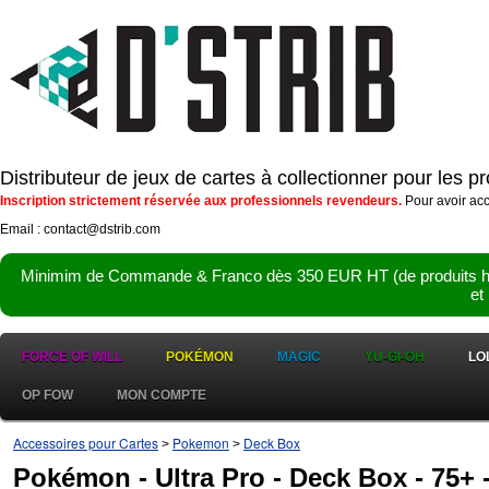
Distributeur de jeux de cartes à collectionner pour les 
Inscription strictement réservée aux professionnels revendeurs.
Pour avoir acc
Email : contact@dstrib.com
Minimim de Commande & Franco dès 350 EUR HT (de produits hor
et
FORCE OF WILL
POKÉMON
MAGIC
YU-GI-OH
LO
OP FOW
MON COMPTE
Accessoires pour Cartes
Pokemon
Deck Box
>
>
Pokémon - Ultra Pro - Deck Box - 75+ 