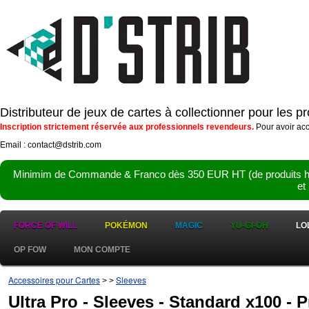
Distributeur de jeux de cartes à collectionner pour les 
Inscription strictement réservée aux professionnels revendeurs.
Pour avoir acc
Email : contact@dstrib.com
Minimim de Commande & Franco dès 350 EUR HT (de produits hor
et
FORCE OF WILL
POKÉMON
MAGIC
YU-GI-OH
LO
OP FOW
MON COMPTE
Accessoires pour Cartes
Sleeves
>
>
Ultra Pro - Sleeves - Standard x100 - 