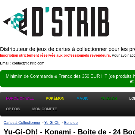
Distributeur de jeux de cartes à collectionner pour les 
Inscription strictement réservée aux professionnels revendeurs.
Pour avoir acc
Email : contact@dstrib.com
Minimim de Commande & Franco dès 350 EUR HT (de produits hor
et
FORCE OF WILL
POKÉMON
MAGIC
YU-GI-OH
LO
OP FOW
MON COMPTE
Cartes à Collectionner
Yu-Gi-Oh!
Boite de
>
>
Yu-Gi-Oh! - Konami - Boite de - 24 Bo