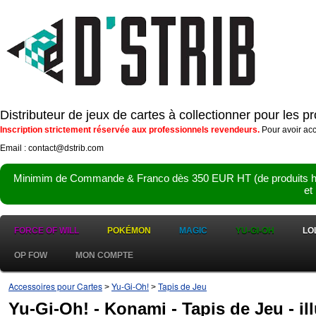
Distributeur de jeux de cartes à collectionner pour les 
Inscription strictement réservée aux professionnels revendeurs.
Pour avoir acc
Email : contact@dstrib.com
Minimim de Commande & Franco dès 350 EUR HT (de produits hor
et
FORCE OF WILL
POKÉMON
MAGIC
YU-GI-OH
LO
OP FOW
MON COMPTE
Accessoires pour Cartes
Yu-Gi-Oh!
Tapis de Jeu
>
>
Yu-Gi-Oh! - Konami - Tapis de Jeu - il