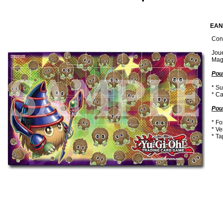
EAN
Cond
Joue
Mag
Pour
* Su
* Ca
Pou
* Fo
* Ve
* Ta