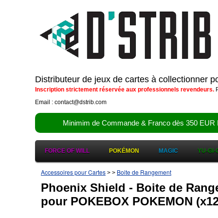
Distributeur de jeux de cartes à collectionner 
Inscription strictement réservée aux professionnels revendeurs.
P
Email : contact@dstrib.com
Minimim de Commande & Franco dès 350 EUR HT (d
FORCE OF WILL
POKÉMON
MAGIC
YU-GI-
Accessoires pour Cartes
Boite de Rangement
>
>
Phoenix Shield - Boite de Ra
pour POKEBOX POKEMON (x12