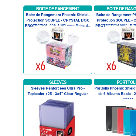
BOITE DE RANGEMENT
BOITE DE RAN
Boite de Rangement Phoenix Shield -
Boite de Rangement Ph
Protection SOUPLE - CRYSTAL BOX
Protection SOUPLE -
PROTECTION 99% UVR pour Boite d...
PROTECTION 99% UVR po
SLEEVES
PORTFOL
Sleeves Renforcées Ultra Pro -
Portfolio Phoenix Shield
Toploader x25 - 3x4" Clear Regular
de 6 Albums Basic - 
cases