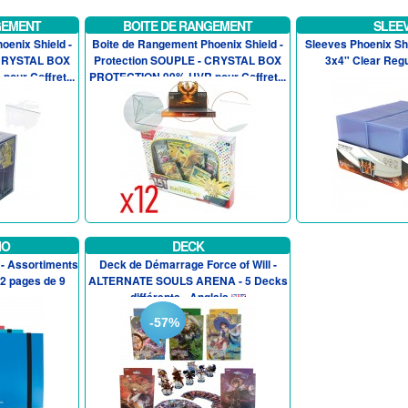
GEMENT
BOITE DE RANGEMENT
SLEE
oenix Shield -
Boite de Rangement Phoenix Shield -
Sleeves Phoenix Shi
 CRYSTAL BOX
Protection SOUPLE - CRYSTAL BOX
3x4" Clear Regu
ur Coffret...
PROTECTION 99% UVR pour Coffret...
IO
DECK
 - Assortiments
Deck de Démarrage Force of Will -
22 pages de 9
ALTERNATE SOULS ARENA - 5 Decks
différents - Anglais
-57%