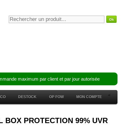
mmande maximum par client et par jour autorisée
<
ÉCO
DESTOCK
OP FOW
MON COMPTE
STAL BOX PROTECTION 99% UVR