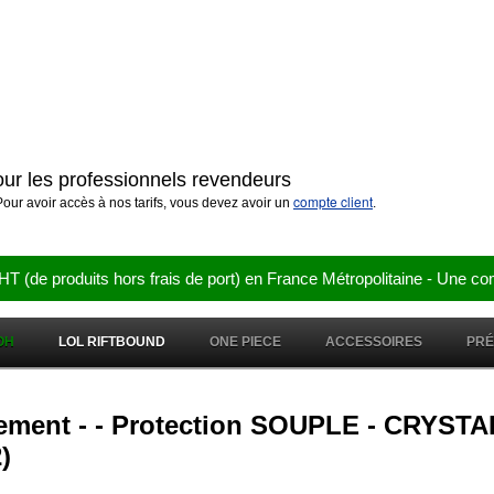
pour les professionnels revendeurs
compte client
our avoir accès à nos tarifs, vous devez avoir un
.
e produits hors frais de port) en France Métropolitaine - Une co
OH
LOL RIFTBOUND
ONE PIECE
ACCESSOIRES
PR
ngement - - Protection SOUPLE - CRY
)