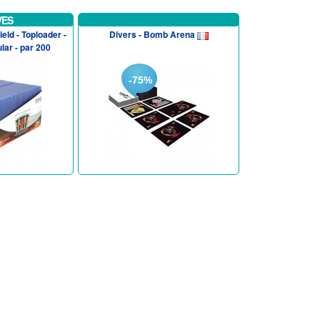
VES
eld - Toploader -
Divers - Bomb Arena
lar - par 200
-75%