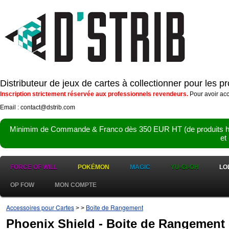
Distributeur de jeux de cartes à collectionner pour les 
Inscription strictement réservée aux professionnels revendeurs.
Pour avoir acc
Email : contact@dstrib.com
Minimim de Commande & Franco dès 350 EUR HT (de produits hor
et
FORCE OF WILL
POKÉMON
MAGIC
YU-GI-OH
LO
OP FOW
MON COMPTE
Accessoires pour Cartes
Boite de Rangement
>
>
Phoenix Shield - Boite de Rangement 