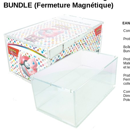
BUNDLE (Fermeture Magnétique)
EAN
Cond
Prot
Boît
Bund
Prot
Maté
et l
Prat
Ferm
coll
Comp
Dim
Pok