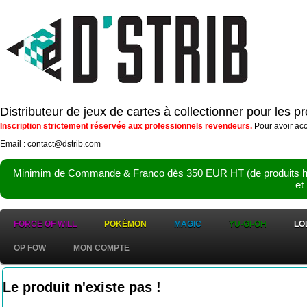
Distributeur de jeux de cartes à collectionner pour les 
Inscription strictement réservée aux professionnels revendeurs.
Pour avoir acc
Email : contact@dstrib.com
Minimim de Commande & Franco dès 350 EUR HT (de produits hor
et
FORCE OF WILL
POKÉMON
MAGIC
YU-GI-OH
LO
OP FOW
MON COMPTE
Le produit n'existe pas !