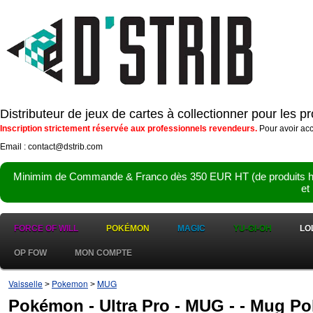
Distributeur de jeux de cartes à collectionner pour les 
Inscription strictement réservée aux professionnels revendeurs.
Pour avoir acc
Email : contact@dstrib.com
Minimim de Commande & Franco dès 350 EUR HT (de produits hor
et
FORCE OF WILL
POKÉMON
MAGIC
YU-GI-OH
LO
OP FOW
MON COMPTE
Vaisselle
Pokemon
MUG
>
>
Pokémon - Ultra Pro - MUG - - Mug Po