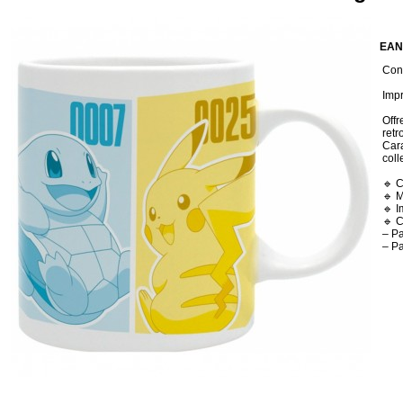
EAN
Cond
Impr
Offr
retr
Cara
coll
🔹 C
🔹 M
🔹 I
🔹 C
– P
– Pa