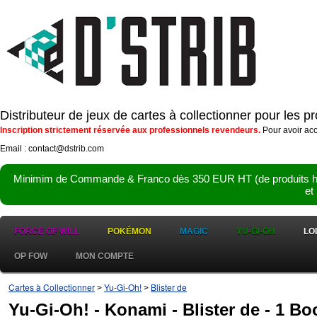
Distributeur de jeux de cartes à collectionner pour les 
Inscription strictement réservée aux professionnels revendeurs.
Pour avoir acc
Email : contact@dstrib.com
Minimim de Commande & Franco dès 350 EUR HT (de produits hor
et
FORCE OF WILL
POKÉMON
MAGIC
YU-GI-OH
LO
OP FOW
MON COMPTE
Cartes à Collectionner
Yu-Gi-Oh!
Blister de
>
>
Yu-Gi-Oh! - Konami - Blister de - 1 Boo