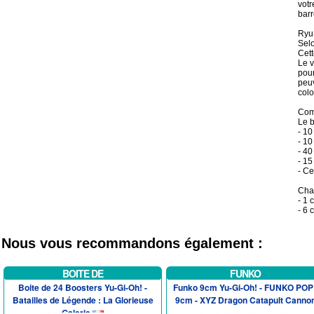
votr
barr
Ryu
Selo
Cett
Le v
pour
peuv
colo
Comp
Le b
- 10
- 10
- 40
- 15
- Ce
Chaq
- 1 
- 6 
Nous vous recommandons également :
BOITE DE
FUNKO
Boite de 24 Boosters Yu-Gi-Oh! -
Funko 9cm Yu-Gi-Oh! - FUNKO POP 
Batailles de Légende : La Glorieuse
9cm - XYZ Dragon Catapult Canno
Galerie