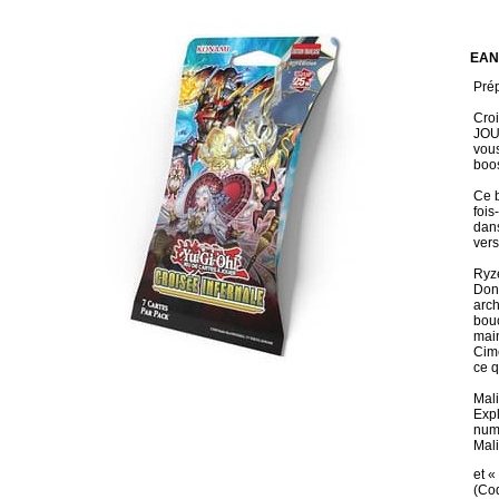
EAN
Prép
Croi
JOUE
vous
boos
Ce b
fois
dans
vers
Ryz
Donn
arch
bouc
main
Cime
ce q
Mal
Expl
numé
Mal
et
(Cod