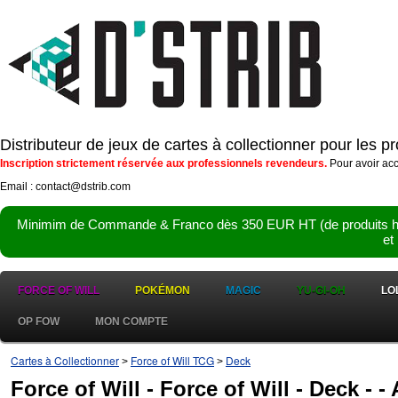
Distributeur de jeux de cartes à collectionner pour les 
Inscription strictement réservée aux professionnels revendeurs.
Pour avoir acc
Email : contact@dstrib.com
Minimim de Commande & Franco dès 350 EUR HT (de produits hor
et
FORCE OF WILL
POKÉMON
MAGIC
YU-GI-OH
LO
OP FOW
MON COMPTE
Cartes à Collectionner
Force of Will TCG
Deck
>
>
Force of Will - Force of Will - Deck -