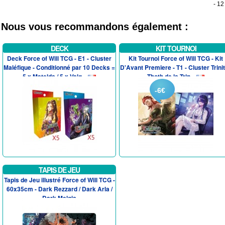
- 12
Nous vous recommandons également :
DECK
KIT TOURNOI
Deck Force of Will TCG - E1 - Cluster
Kit Tournoi Force of Will TCG - Kit
Maléfique - Conditionné par 10 Decks =
D'Avant Premiere - T1 - Cluster Trinit
5 x Matelda / 5 x Valg...
Thoth de la Trin...
-6€
TAPIS DE JEU
Tapis de Jeu illustré Force of Will TCG -
60x35cm - Dark Rezzard / Dark Arla /
Dark Melgis