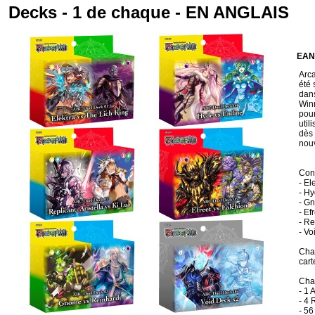
Decks - 1 de chaque - EN ANGLAIS
EAN
Arca
été 
dans
Winn
pour
util
dès 
nouv
Cond
- El
- H
- G
- Ef
- Re
- Vo
Chaq
cart
Cha
- 1 
- 4 
- 56