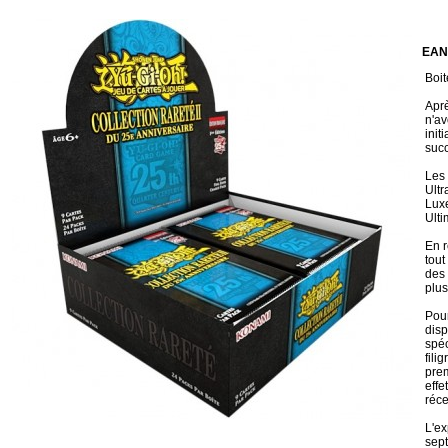
EAN
Boit
Aprè
n'av
init
succ
Les 
Ultr
Luxe
Ulti
En r
tout
des 
plus
Pour
disp
spéc
fili
prem
effe
réc
L'ex
sept