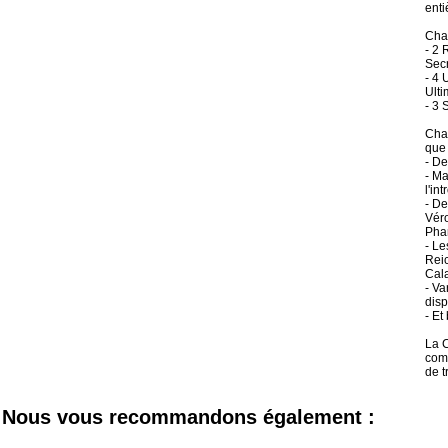
enti
Chaq
- 2 
Secr
- 4 
Ulti
- 3 
Chaq
que 
- D
- Ma
l'in
- De
Véro
Pha
- Le
Reic
Cal
- Va
disp
- Et
La C
comp
de t
Nous vous recommandons également :