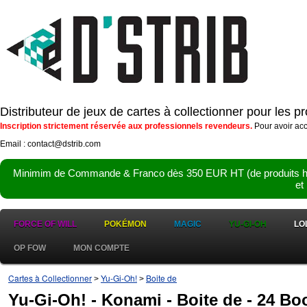
Distributeur de jeux de cartes à collectionner pour les 
Inscription strictement réservée aux professionnels revendeurs.
Pour avoir acc
Email : contact@dstrib.com
Minimim de Commande & Franco dès 350 EUR HT (de produits hor
et
FORCE OF WILL
POKÉMON
MAGIC
YU-GI-OH
LO
OP FOW
MON COMPTE
Cartes à Collectionner
Yu-Gi-Oh!
Boite de
>
>
Yu-Gi-Oh! - Konami - Boite de - 24 Boo