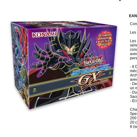
EAN
Cond
Les 
Les 
séri
con
avec
pers
- 8 
méch
Arch
ave
- De
un n
- Du
Sacr
- Et
Chaq
Spe
200
20 
8 (s