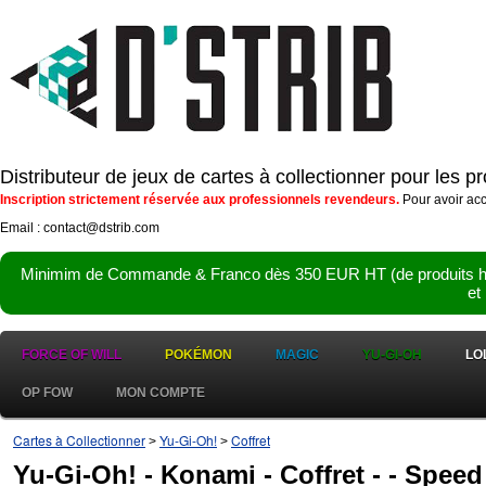
Distributeur de jeux de cartes à collectionner pour les 
Inscription strictement réservée aux professionnels revendeurs.
Pour avoir acc
Email : contact@dstrib.com
Minimim de Commande & Franco dès 350 EUR HT (de produits hor
et
FORCE OF WILL
POKÉMON
MAGIC
YU-GI-OH
LO
OP FOW
MON COMPTE
Cartes à Collectionner
Yu-Gi-Oh!
Coffret
>
>
Yu-Gi-Oh! - Konami - Coffret - - Spee