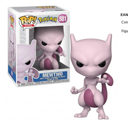
EAN
Cond
Fig