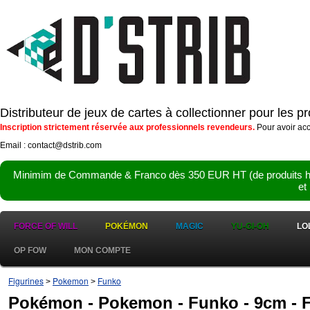
Distributeur de jeux de cartes à collectionner pour les 
Inscription strictement réservée aux professionnels revendeurs.
Pour avoir acc
Email : contact@dstrib.com
Minimim de Commande & Franco dès 350 EUR HT (de produits hor
et
FORCE OF WILL
POKÉMON
MAGIC
YU-GI-OH
LO
OP FOW
MON COMPTE
Figurines
Pokemon
Funko
>
>
Pokémon - Pokemon - Funko - 9cm 