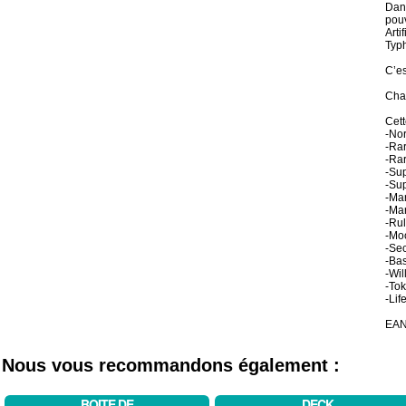
Dans
pouv
Arti
Typh
C’es
Chaq
Cett
-No
-Rar
-Rar
-Su
-Sup
-Mar
-Mar
-Rul
-Moo
-Sec
-Bas
-Wil
-Tok
-Lif
EAN
Nous vous recommandons également :
BOITE DE
DECK