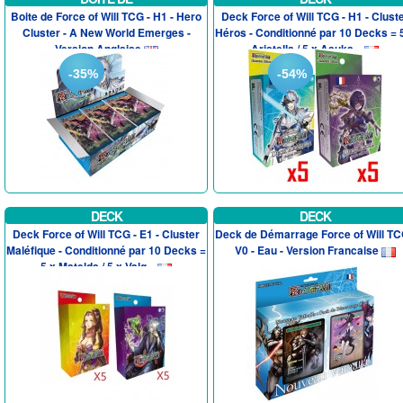
Boite de Force of Will TCG - H1 - Hero
Deck Force of Will TCG - H1 - Clust
Cluster - A New World Emerges -
Héros - Conditionné par 10 Decks = 
Version Anglaise
Aristella / 5 x Asuka...
-35%
-54%
DECK
DECK
Deck Force of Will TCG - E1 - Cluster
Deck de Démarrage Force of Will TC
Maléfique - Conditionné par 10 Decks =
V0 - Eau - Version Francaise
5 x Matelda / 5 x Valg...