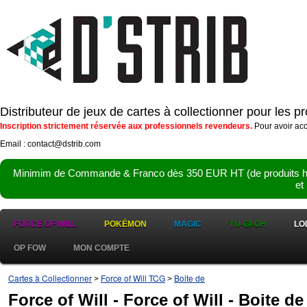
Distributeur de jeux de cartes à collectionner pour les 
Inscription strictement réservée aux professionnels revendeurs.
Pour avoir acc
Email : contact@dstrib.com
Minimim de Commande & Franco dès 350 EUR HT (de produits hor
et
FORCE OF WILL
POKÉMON
MAGIC
YU-GI-OH
LO
OP FOW
MON COMPTE
Cartes à Collectionner
Force of Will TCG
Boite de
>
>
Force of Will - Force of Will - Boite d