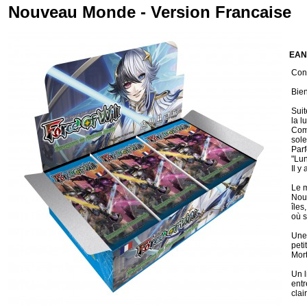
Nouveau Monde - Version Francaise
EAN
Cond
Bien
Suit
la l
Comm
solei
Parf
"Lun
Il y
Le m
Nous
îles
où s
Une 
peti
Mort
Un l
entr
clai