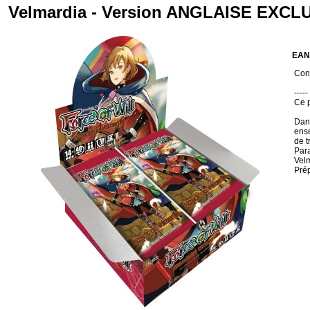
Velmardia - Version ANGLAISE EXC
EAN
Con
-----
Ce p
Dans
ense
de t
Para
Velm
Prép