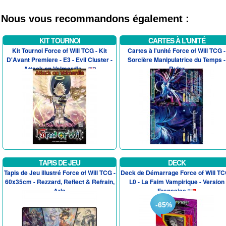
Nous vous recommandons également :
KIT TOURNOI
CARTES À L'UNITÉ
Kit Tournoi Force of Will TCG - Kit
Cartes à l'unité Force of Will TCG -
D'Avant Premiere - E3 - Evil Cluster -
Sorcière Manipulatrice du Temps -
Attack on Velmardia...
Ruler
TAPIS DE JEU
DECK
Tapis de Jeu illustré Force of Will TCG -
Deck de Démarrage Force of Will TC
60x35cm - Rezzard, Reflect & Refrain,
L0 - La Faim Vampirique - Version
Arla
Francaise
-65%