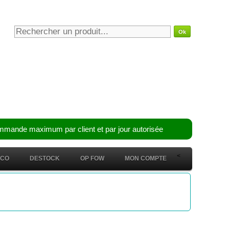
mmande maximum par client et par jour autorisée
<
ÉCO
DESTOCK
OP FOW
MON COMPTE