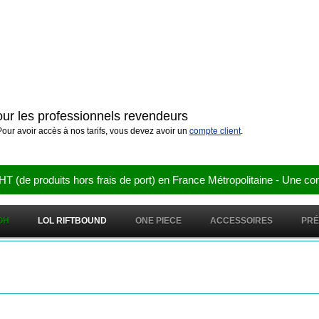
pour les professionnels revendeurs
compte client
our avoir accès à nos tarifs, vous devez avoir un
.
e produits hors frais de port) en France Métropolitaine - Une co
OH
LOL RIFTBOUND
ONE PIECE
ACCESSOIRES
PR