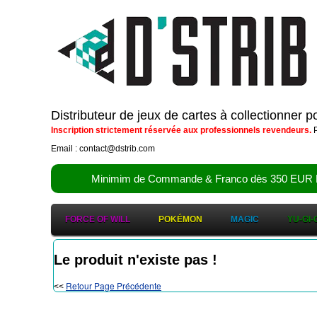
Distributeur de jeux de cartes à collectionner 
Inscription strictement réservée aux professionnels revendeurs.
P
Email : contact@dstrib.com
Minimim de Commande & Franco dès 350 EUR HT (d
FORCE OF WILL
POKÉMON
MAGIC
YU-GI-
Le produit n'existe pas !
Retour Page Précédente
<<