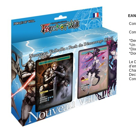
EAN
Cond
Con
*Deu
*Un 
*Dix
*Do
Le D
d’en
Chaq
Deck
Cont