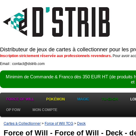
Distributeur de jeux de cartes à collectionner pour les 
Inscription strictement réservée aux professionnels revendeurs.
Pour avoir acc
Email : contact@dstrib.com
Minimim de Commande & Franco dès 350 EUR HT (de produits hor
et
FORCE OF WILL
POKÉMON
MAGIC
YU-GI-OH
LO
OP FOW
MON COMPTE
Cartes à Collectionner
Force of Will TCG
Deck
>
>
Force of Will - Force of Will - Deck - 