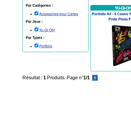
Par Catégories :
YU-GI-OH
Accessoires pour Cartes
Portfolio A4 - 9 Cases Y
Pride Photo F
Par Jeux :
Yu-Gi-Oh!
Par Types :
Portfolio
Résultat :
1
Produits. Page n°
1/1
1