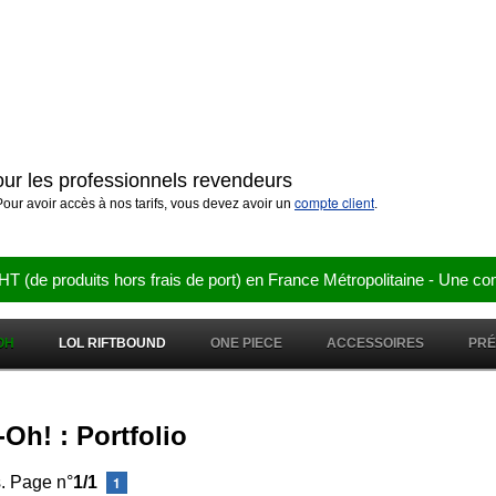
pour les professionnels revendeurs
compte client
our avoir accès à nos tarifs, vous devez avoir un
.
e produits hors frais de port) en France Métropolitaine - Une co
OH
LOL RIFTBOUND
ONE PIECE
ACCESSOIRES
PR
Oh! : Portfolio
s. Page n°
1/1
1