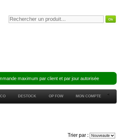
mmande maximum par client et par jour autorisée
<
ÉCO
DESTOCK
OP FOW
MON COMPTE
Trier par :