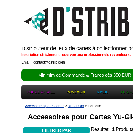
Distributeur de jeux de cartes à collectionner 
Inscription strictement réservée aux professionnels revendeurs.
P
Email : contact@dstrib.com
Minimim de Commande & Franco dès 350 EUR HT (d
FORCE OF WILL
POKÉMON
MAGIC
YU-GI-
Accessoires pour Cartes
Yu-Gi-Oh!
>
> Portfolio
Accessoires pour Cartes Yu-Gi-
Résultat :
1
Produit
FILTRER PAR