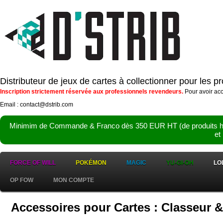
Distributeur de jeux de cartes à collectionner pour les 
Inscription strictement réservée aux professionnels revendeurs.
Pour avoir acc
Email : contact@dstrib.com
Minimim de Commande & Franco dès 350 EUR HT (de produits hor
et
FORCE OF WILL
POKÉMON
MAGIC
YU-GI-OH
LO
OP FOW
MON COMPTE
Accessoires pour Cartes : Classeur &