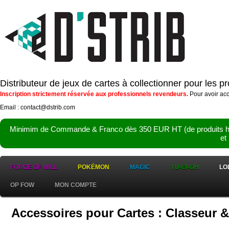
Distributeur de jeux de cartes à collectionner pour les 
Inscription strictement réservée aux professionnels revendeurs.
Pour avoir acc
Email : contact@dstrib.com
Minimim de Commande & Franco dès 350 EUR HT (de produits hor
et
FORCE OF WILL
POKÉMON
MAGIC
YU-GI-OH
LO
OP FOW
MON COMPTE
Accessoires pour Cartes : Classeur &