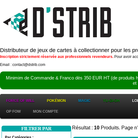
Distributeur de jeux de cartes à collectionner pour les 
Inscription strictement réservée aux professionnels revendeurs.
Pour avoir acc
Email : contact@dstrib.com
Minimim de Commande & Franco dès 350 EUR HT (de produits hor
et
FORCE OF WILL
POKÉMON
MAGIC
YU-GI-OH
LO
OP FOW
MON COMPTE
Résultat :
10
Produits. Page n
FILTRER PAR
Par Catégories :