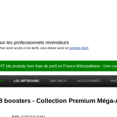
pour les professionnels revendeurs
compte client
our avoir accès à nos tarifs, vous devez avoir un
.
e produits hors frais de port) en France Métropolitaine - Une co
OH
LOL RIFTBOUND
ONE PIECE
ACCESSOIRES
PR
 8 boosters - Collection Premium Méga