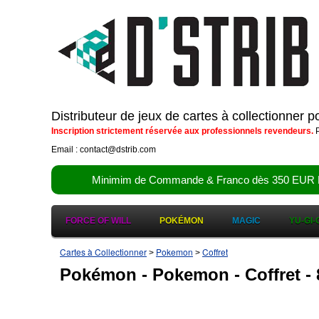
Distributeur de jeux de cartes à collectionner 
Inscription strictement réservée aux professionnels revendeurs.
P
Email : contact@dstrib.com
Minimim de Commande & Franco dès 350 EUR HT (d
FORCE OF WILL
POKÉMON
MAGIC
YU-GI-
Cartes à Collectionner
Pokemon
Coffret
>
>
Pokémon - Pokemon - Coffret -