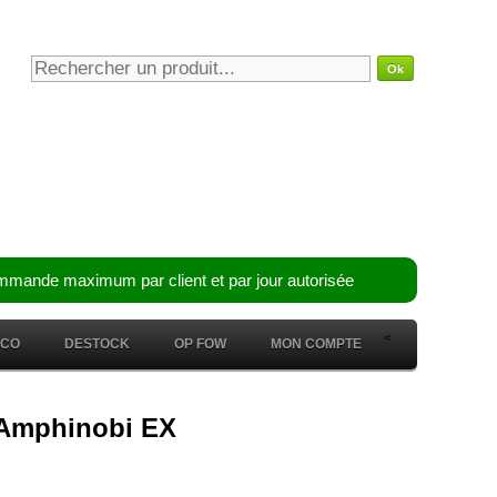
mmande maximum par client et par jour autorisée
<
ÉCO
DESTOCK
OP FOW
MON COMPTE
-Amphinobi EX