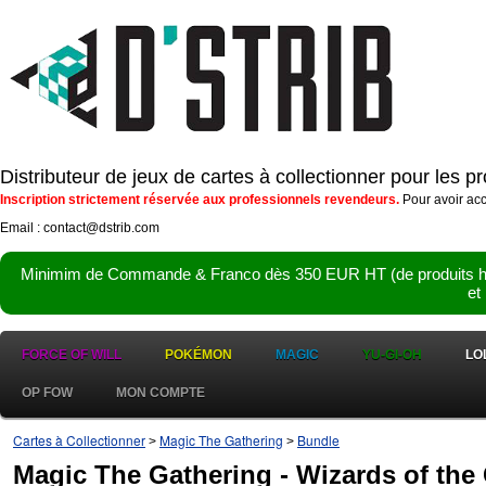
Distributeur de jeux de cartes à collectionner pour les 
Inscription strictement réservée aux professionnels revendeurs.
Pour avoir acc
Email : contact@dstrib.com
Minimim de Commande & Franco dès 350 EUR HT (de produits hor
et
FORCE OF WILL
POKÉMON
MAGIC
YU-GI-OH
LO
OP FOW
MON COMPTE
Cartes à Collectionner
Magic The Gathering
Bundle
>
>
Magic The Gathering - Wizards of the C