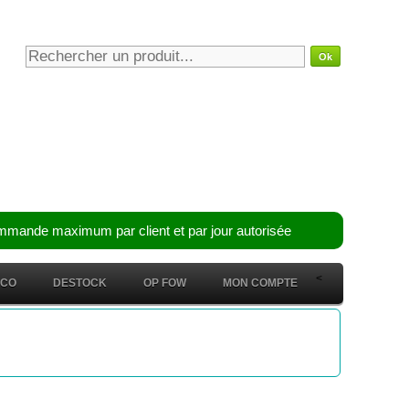
mmande maximum par client et par jour autorisée
<
ÉCO
DESTOCK
OP FOW
MON COMPTE