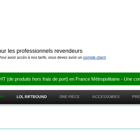
pour les professionnels revendeurs
compte client
our avoir accès à nos tarifs, vous devez avoir un
.
e produits hors frais de port) en France Métropolitaine - Une co
OH
LOL RIFTBOUND
ONE PIECE
ACCESSOIRES
PR