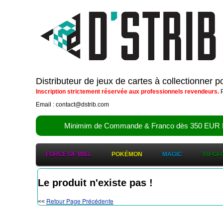
Distributeur de jeux de cartes à collectionner 
Inscription strictement réservée aux professionnels revendeurs.
P
Email : contact@dstrib.com
Minimim de Commande & Franco dès 350 EUR HT (d
FORCE OF WILL
POKÉMON
MAGIC
YU-GI-
Le produit n'existe pas !
Retour Page Précédente
<<