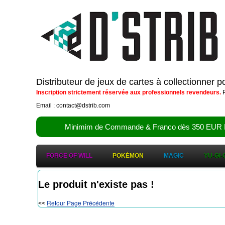
Distributeur de jeux de cartes à collectionner 
Inscription strictement réservée aux professionnels revendeurs.
P
Email : contact@dstrib.com
Minimim de Commande & Franco dès 350 EUR HT (d
FORCE OF WILL
POKÉMON
MAGIC
YU-GI-
Le produit n'existe pas !
Retour Page Précédente
<<