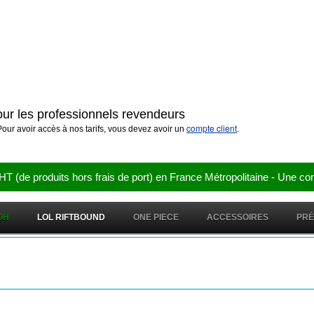
pour les professionnels revendeurs
compte client
our avoir accès à nos tarifs, vous devez avoir un
.
e produits hors frais de port) en France Métropolitaine - Une co
OH
LOL RIFTBOUND
ONE PIECE
ACCESSOIRES
PR