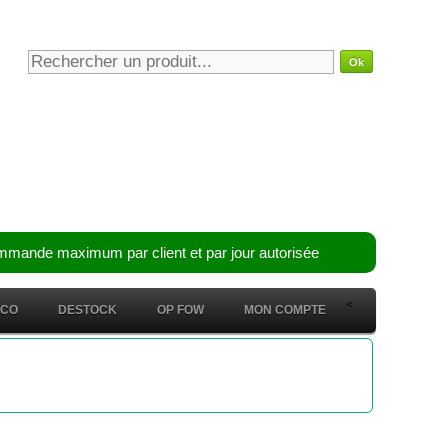
mmande maximum par client et par jour autorisée
<
ÉCO
DESTOCK
OP FOW
MON COMPTE