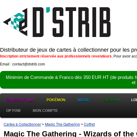
Distributeur de jeux de cartes à collectionner pour les 
Inscription strictement réservée aux professionnels revendeurs.
Pour avoir acc
Email : contact@dstrib.com
Minimim de Commande & Franco dès 350 EUR HT (de produits hor
et
FORCE OF WILL
POKÉMON
MAGIC
YU-GI-OH
LO
OP FOW
MON COMPTE
Cartes à Collectionner
Magic The Gathering
Coffret
>
>
Magic The Gathering - Wizards of the C