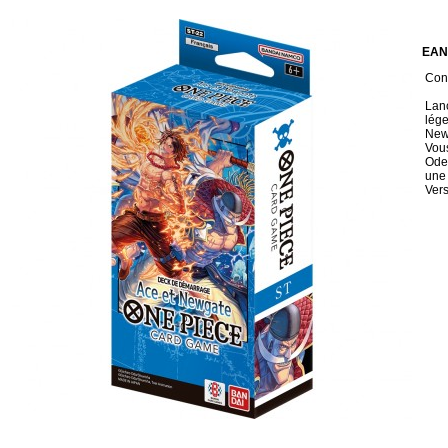
EAN
Cond
Lanc
lége
Newg
Vou
Oden
une 
Vers