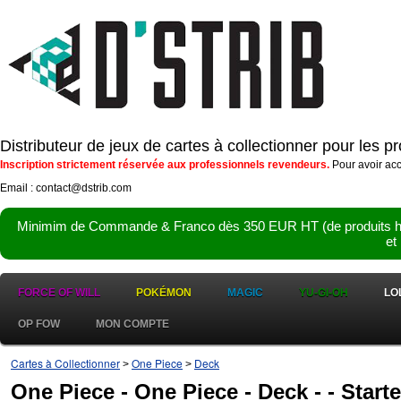
Distributeur de jeux de cartes à collectionner pour les 
Inscription strictement réservée aux professionnels revendeurs.
Pour avoir acc
Email : contact@dstrib.com
Minimim de Commande & Franco dès 350 EUR HT (de produits hor
et
FORCE OF WILL
POKÉMON
MAGIC
YU-GI-OH
LO
OP FOW
MON COMPTE
Cartes à Collectionner
One Piece
Deck
>
>
One Piece - One Piece - Deck - - Start