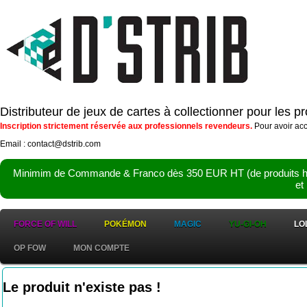
Distributeur de jeux de cartes à collectionner pour les 
Inscription strictement réservée aux professionnels revendeurs.
Pour avoir acc
Email : contact@dstrib.com
Minimim de Commande & Franco dès 350 EUR HT (de produits hor
et
FORCE OF WILL
POKÉMON
MAGIC
YU-GI-OH
LO
OP FOW
MON COMPTE
Le produit n'existe pas !