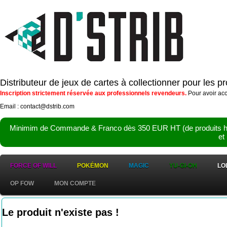
Distributeur de jeux de cartes à collectionner pour les 
Inscription strictement réservée aux professionnels revendeurs.
Pour avoir acc
Email : contact@dstrib.com
Minimim de Commande & Franco dès 350 EUR HT (de produits hor
et
FORCE OF WILL
POKÉMON
MAGIC
YU-GI-OH
LO
OP FOW
MON COMPTE
Le produit n'existe pas !