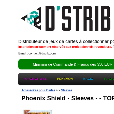
Distributeur de jeux de cartes à collectionner 
Inscription strictement réservée aux professionnels revendeurs.
P
Email : contact@dstrib.com
Minimim de Commande & Franco dès 350 EUR HT (d
FORCE OF WILL
POKÉMON
MAGIC
YU-GI-
Accessoires pour Cartes
Sleeves
>
>
Phoenix Shield - Sleeves - -