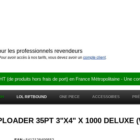
pour les professionnels revendeurs
compte client
our avoir accès à nos tarifs, vous devez avoir un
.
e produits hors frais de port) en France Métropolitaine - Une co
OH
LOL RIFTBOUND
ONE PIECE
ACCESSOIRES
PR
 TOPLOADER 35PT 3"X4" X 1000 DELUXE