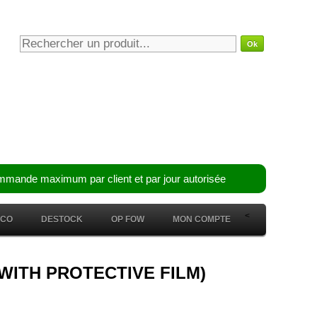
mmande maximum par client et par jour autorisée
<
ÉCO
DESTOCK
OP FOW
MON COMPTE
 (WITH PROTECTIVE FILM)