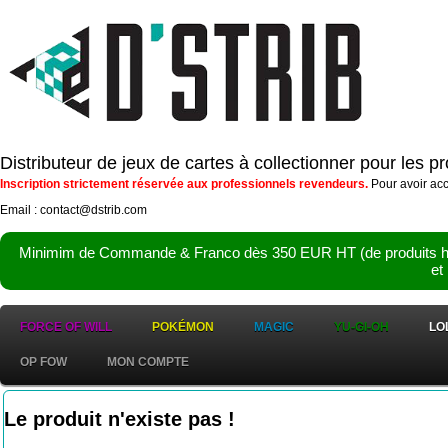
Distributeur de jeux de cartes à collectionner pour les 
Inscription strictement réservée aux professionnels revendeurs.
Pour avoir acc
Email : contact@dstrib.com
Minimim de Commande & Franco dès 350 EUR HT (de produits hor
et
FORCE OF WILL
POKÉMON
MAGIC
YU-GI-OH
LO
OP FOW
MON COMPTE
Le produit n'existe pas !