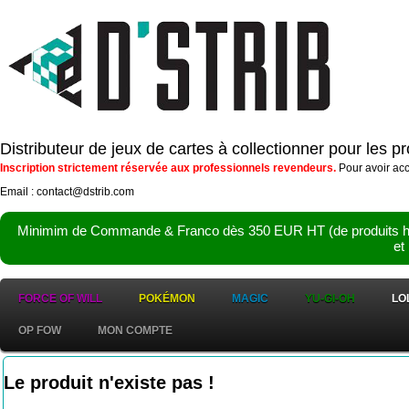
Distributeur de jeux de cartes à collectionner pour les 
Inscription strictement réservée aux professionnels revendeurs.
Pour avoir acc
Email : contact@dstrib.com
Minimim de Commande & Franco dès 350 EUR HT (de produits hor
et
FORCE OF WILL
POKÉMON
MAGIC
YU-GI-OH
LO
OP FOW
MON COMPTE
Le produit n'existe pas !