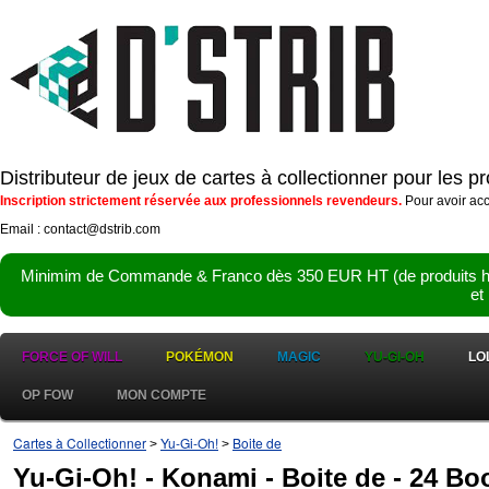
Distributeur de jeux de cartes à collectionner pour les 
Inscription strictement réservée aux professionnels revendeurs.
Pour avoir acc
Email : contact@dstrib.com
Minimim de Commande & Franco dès 350 EUR HT (de produits hor
et
FORCE OF WILL
POKÉMON
MAGIC
YU-GI-OH
LO
OP FOW
MON COMPTE
Cartes à Collectionner
Yu-Gi-Oh!
Boite de
>
>
Yu-Gi-Oh! - Konami - Boite de - 24 Bo