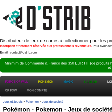
Distributeur de jeux de cartes à collectionner pour les 
Inscription strictement réservée aux professionnels revendeurs.
Pour avoir acc
Email : contact@dstrib.com
Minimim de Commande & Franco dès 350 EUR HT (de produits hor
et
FORCE OF WILL
POKÉMON
MAGIC
YU-GI-OH
LO
OP FOW
MON COMPTE
Jeux et Jouets
Pokemon
Jeux de société
>
>
Pokémon - Pokemon - Jeux de société 