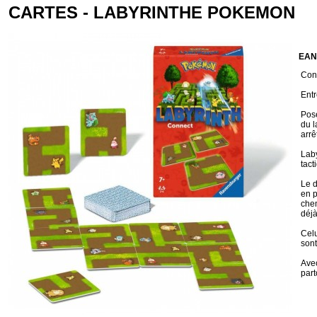
CARTES - LABYRINTHE POKEMON
EAN
Cond
Entr
Pose
du l
arrêt
Laby
tact
Le d
en p
chem
déjà
Celu
sont
Avec
par