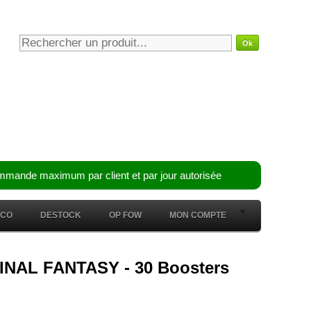
mmande maximum par client et par jour autorisée
<
ÉCO
DESTOCK
OP FOW
MON COMPTE
- FINAL FANTASY - 30 Boosters