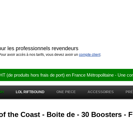
pour les professionnels revendeurs
compte client
our avoir accès à nos tarifs, vous devez avoir un
.
e produits hors frais de port) en France Métropolitaine - Une co
OH
LOL RIFTBOUND
ONE PIECE
ACCESSOIRES
PR
of the Coast - Boite de - 30 Boosters 