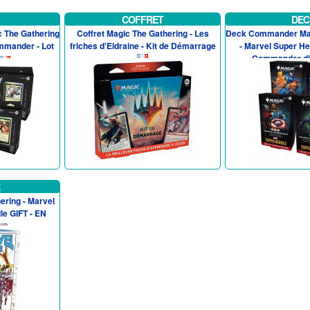
COFFRET
DEC
 The Gathering
Coffret Magic The Gathering - Les
Deck Commander Mag
mmander - Lot
friches d'Eldraine - Kit de Démarrage
- Marvel Super He
Commander dif
ering - Marvel
le GIFT - EN