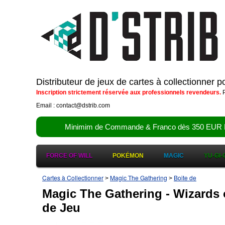
Distributeur de jeux de cartes à collectionner 
Inscription strictement réservée aux professionnels revendeurs.
P
Email : contact@dstrib.com
Minimim de Commande & Franco dès 350 EUR HT (d
FORCE OF WILL
POKÉMON
MAGIC
YU-GI-
Cartes à Collectionner
Magic The Gathering
Boite de
>
>
Magic The Gathering - Wizards 
de Jeu