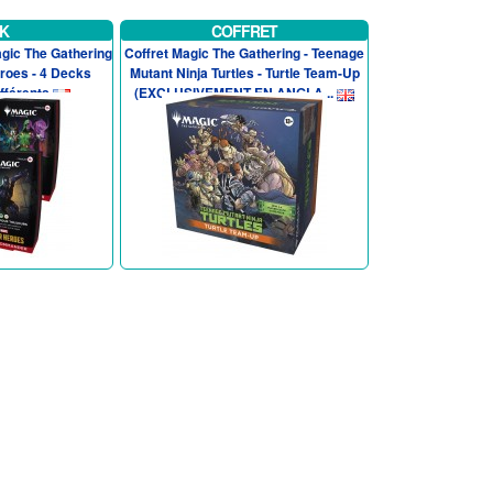
K
COFFRET
ic The Gathering
Coffret Magic The Gathering - Teenage
roes - 4 Decks
Mutant Ninja Turtles - Turtle Team-Up
férents
(EXCLUSIVEMENT EN ANGLA...