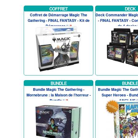
COFFRET
DECK
Coffret de Démarrage Magic The
Deck Commander Magic
Gathering - FINAL FANTASY - Kit de
- FINAL FANTASY - Co
Démarrage
de 4 decks
BUNDLE
BUNDLE
Bundle Magic The Gathering -
Bundle Magic The Gath
Mornebrune : la Maison de l'horreur -
Super Heroes - Bund
Bundle
ANGLAIS