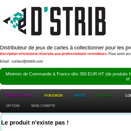
Distributeur de jeux de cartes à collectionner pour les 
Inscription strictement réservée aux professionnels revendeurs.
Pour avoir acc
Email : contact@dstrib.com
Minimim de Commande & Franco dès 350 EUR HT (de produits hor
et
FORCE OF WILL
POKÉMON
MAGIC
YU-GI-OH
LO
OP FOW
MON COMPTE
Le produit n'existe pas !