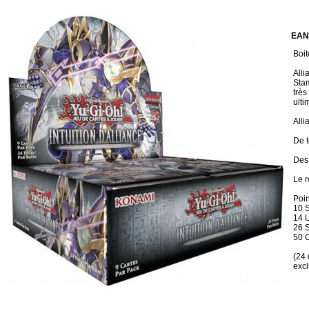
EAN
Boit
Alli
Stam
très
ulti
Alli
De t
Des 
Le r
Poin
10 
14 U
26 
50 
(24 
excl