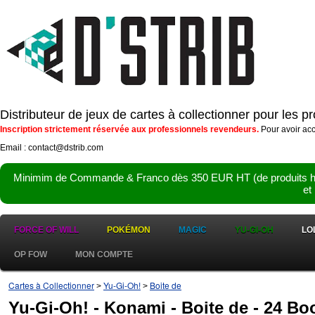
Distributeur de jeux de cartes à collectionner pour les 
Inscription strictement réservée aux professionnels revendeurs.
Pour avoir acc
Email : contact@dstrib.com
Minimim de Commande & Franco dès 350 EUR HT (de produits hor
et
FORCE OF WILL
POKÉMON
MAGIC
YU-GI-OH
LO
OP FOW
MON COMPTE
Cartes à Collectionner
Yu-Gi-Oh!
Boite de
>
>
Yu-Gi-Oh! - Konami - Boite de - 24 Boo