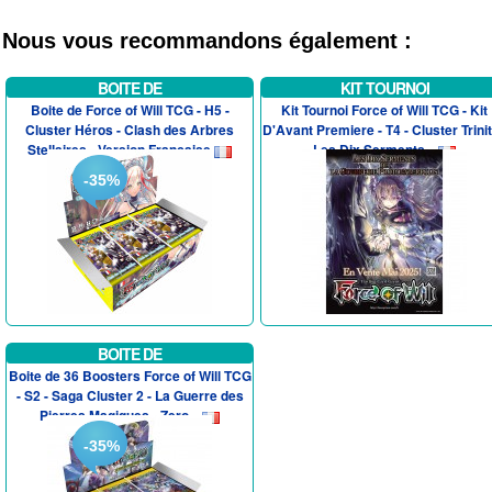
Nous vous recommandons également :
BOITE DE
KIT TOURNOI
Boite de Force of Will TCG - H5 -
Kit Tournoi Force of Will TCG - Kit
Cluster Héros - Clash des Arbres
D'Avant Premiere - T4 - Cluster Trinit
Stellaires - Version Francaise
Les Dix Serments...
-35%
BOITE DE
Boite de 36 Boosters Force of Will TCG
- S2 - Saga Cluster 2 - La Guerre des
Pierres Magiques - Zero...
-35%