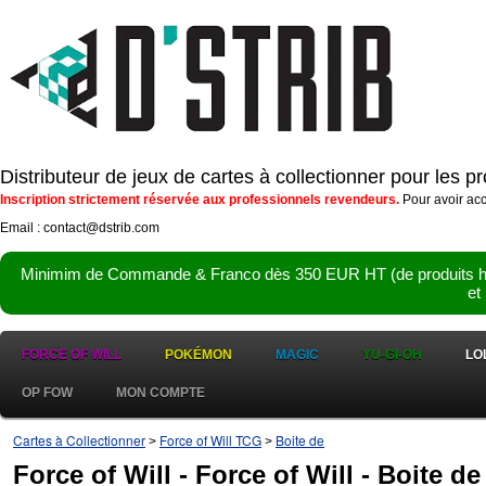
Distributeur de jeux de cartes à collectionner pour les 
Inscription strictement réservée aux professionnels revendeurs.
Pour avoir acc
Email : contact@dstrib.com
Minimim de Commande & Franco dès 350 EUR HT (de produits hor
et
FORCE OF WILL
POKÉMON
MAGIC
YU-GI-OH
LO
OP FOW
MON COMPTE
Cartes à Collectionner
Force of Will TCG
Boite de
>
>
Force of Will - Force of Will - Boite de