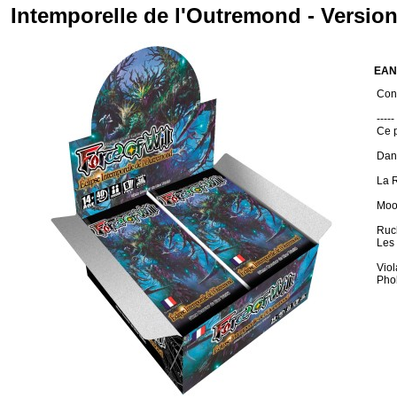
Intemporelle de l'Outremond - Versio
EAN
Cond
-----
Ce p
Dans
La R
Moon
Ruch
Les 
Viol
Pho