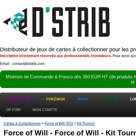
Distributeur de jeux de cartes à collectionner pour les 
Inscription strictement réservée aux professionnels revendeurs.
Pour avoir acc
Email : contact@dstrib.com
Minimim de Commande & Franco dès 350 EUR HT (de produits hor
et
FORCE OF WILL
POKÉMON
MAGIC
YU-GI-OH
LO
OP FOW
MON COMPTE
Cartes à Collectionner
Force of Will TCG
Kit Tournoi
>
>
Force of Will - Force of Will - Kit Tour