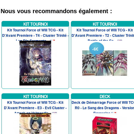
Nous vous recommandons également :
KIT TOURNOI
KIT TOURNOI
Kit Tournoi Force of Will TCG - Kit
Kit Tournoi Force of Will TCG - Kit
D'Avant Premiere - T4 - Cluster Trinité -
D'Avant Premiere - T2 - Cluster Trinit
Les Dix Serments...
Battle of the Sa...
-6€
KIT TOURNOI
DECK
Kit Tournoi Force of Will TCG - Kit
Deck de Démarrage Force of Will TC
D'Avant Premiere - E3 - Evil Cluster -
R0 - Le Sang des Dragons - Versio
Attack on Velmardia...
Francaise