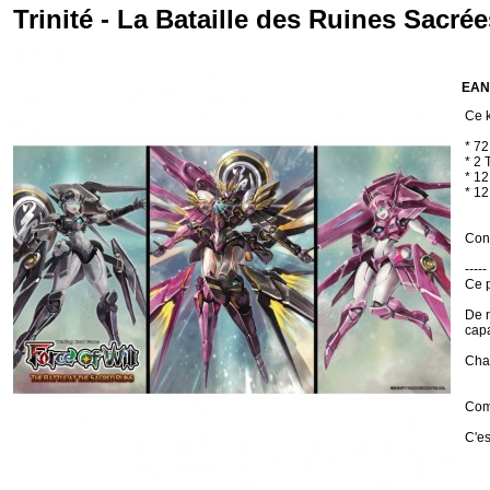
Trinité - La Bataille des Ruines Sacré
EAN
Ce k
* 72
* 2 
* 1
* 12
Cond
-----
Ce p
De n
capa
Chaq
Comm
C'es