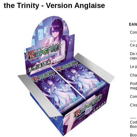
the Trinity - Version Anglaise
EAN
Cond
-----
Ce p
De n
capa
Le p
Chaq
Prof
magi
Comm
C'es
-----
Cod
Boo
Boo