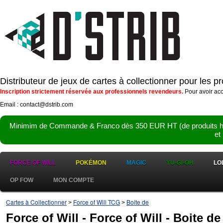
Distributeur de jeux de cartes à collectionner pour les 
Inscription strictement réservée aux professionnels revendeurs.
Pour avoir acc
Email : contact@dstrib.com
Minimim de Commande & Franco dès 350 EUR HT (de produits hor
et
FORCE OF WILL
POKÉMON
MAGIC
YU-GI-OH
LO
OP FOW
MON COMPTE
Cartes à Collectionner
Force of Will TCG
Boite de
>
>
Force of Will - Force of Will - Boite de