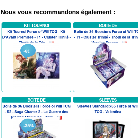
Nous vous recommandons également :
KIT TOURNOI
BOITE DE
Kit Tournoi Force of Will TCG - Kit
Boite de 36 Boosters Force of Will 
D'Avant Premiere - T1 - Cluster Trinité -
- T1 - Cluster Trinité - Thoth de la Trin
Thoth de la Trin...
- Version França...
-6€
BOITE DE
SLEEVES
Boite de 36 Boosters Force of Will TCG
Sleeves Standard x65 Force of Wil
- S2 - Saga Cluster 2 - La Guerre des
TCG - Valentina
Pierres Magiques - Zero...
-35%