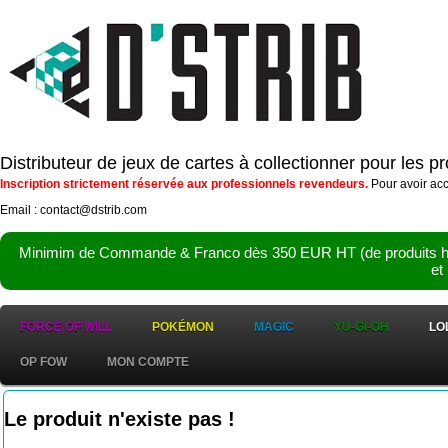
Distributeur de jeux de cartes à collectionner pour les 
Inscription strictement réservée aux professionnels revendeurs.
Pour avoir acc
Email : contact@dstrib.com
Minimim de Commande & Franco dès 350 EUR HT (de produits hor
et
FORCE OF WILL
POKÉMON
MAGIC
YU-GI-OH
LO
OP FOW
MON COMPTE
Le produit n'existe pas !