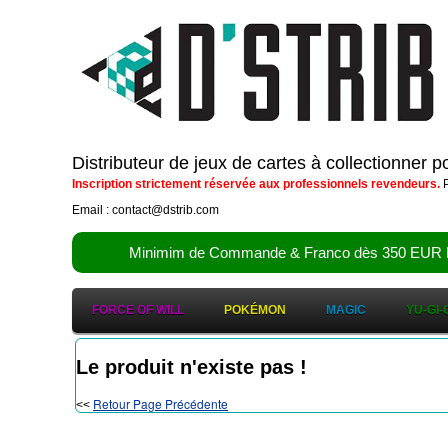
Distributeur de jeux de cartes à collectionner 
Inscription strictement réservée aux professionnels revendeurs.
P
Email : contact@dstrib.com
Minimim de Commande & Franco dès 350 EUR HT (d
FORCE OF WILL
POKÉMON
MAGIC
YU-GI-
Le produit n'existe pas !
Retour Page Précédente
<<