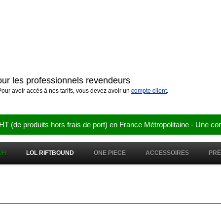
pour les professionnels revendeurs
compte client
our avoir accès à nos tarifs, vous devez avoir un
.
e produits hors frais de port) en France Métropolitaine - Une co
OH
LOL RIFTBOUND
ONE PIECE
ACCESSOIRES
PR