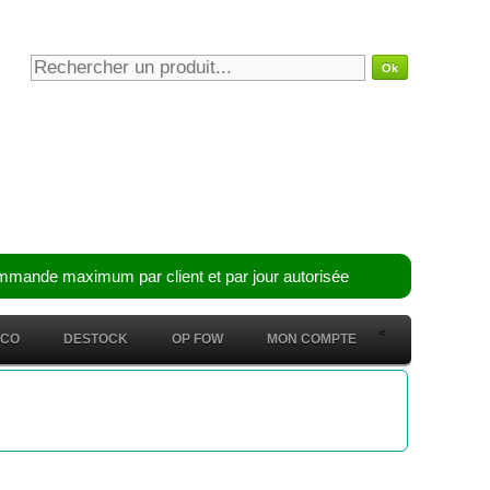
mmande maximum par client et par jour autorisée
<
ÉCO
DESTOCK
OP FOW
MON COMPTE