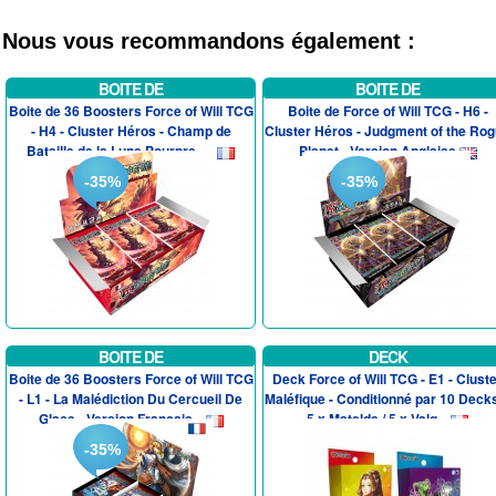
Nous vous recommandons également :
BOITE DE
BOITE DE
Boite de 36 Boosters Force of Will TCG
Boite de Force of Will TCG - H6 -
- H4 - Cluster Héros - Champ de
Cluster Héros - Judgment of the Ro
Bataille de la Lune Pourpre -...
Planet - Version Anglaise
-35%
-35%
BOITE DE
DECK
Boite de 36 Boosters Force of Will TCG
Deck Force of Will TCG - E1 - Clust
- L1 - La Malédiction Du Cercueil De
Maléfique - Conditionné par 10 Deck
Glace - Version Francais...
5 x Matelda / 5 x Valg...
-35%