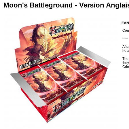
Moon's Battleground - Version Anglai
EAN
Cond
-----
Afte
he a
The
they
Cri