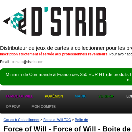
Distributeur de jeux de cartes à collectionner pour les 
Inscription strictement réservée aux professionnels revendeurs.
Pour avoir acc
Email : contact@dstrib.com
Minimim de Commande & Franco dès 350 EUR HT (de produits hor
et
FORCE OF WILL
POKÉMON
MAGIC
YU-GI-OH
LO
OP FOW
MON COMPTE
Cartes à Collectionner
Force of Will TCG
Boite de
>
>
Force of Will - Force of Will - Boite d