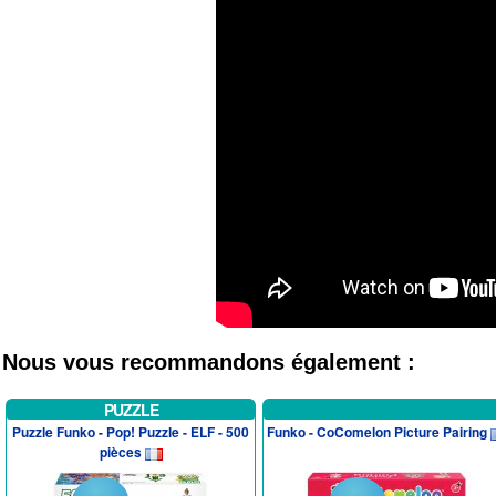
Nous vous recommandons également :
PUZZLE
Puzzle Funko - Pop! Puzzle - ELF - 500
Funko - CoComelon Picture Pairing
pièces