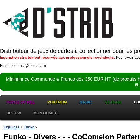
Distributeur de jeux de cartes à collectionner pour les 
Inscription strictement réservée aux professionnels revendeurs.
Pour avoir acc
Email : contact@dstrib.com
Minimim de Commande & Franco dès 350 EUR HT (de produits hor
et
FORCE OF WILL
POKÉMON
MAGIC
YU-GI-OH
LO
OP FOW
MON COMPTE
Figurines
Funko
>
>
Funko - Divers - - - CoComelon Patter