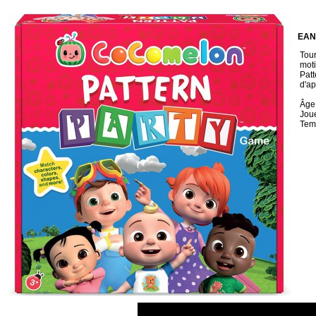
EAN
Tour
motif
Patt
d'ap
Âge:
Jou
Tem