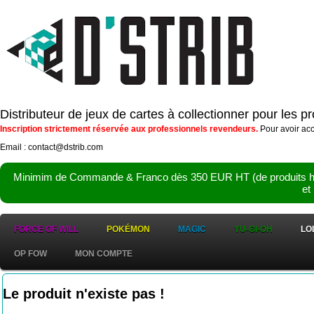
Distributeur de jeux de cartes à collectionner pour les 
Inscription strictement réservée aux professionnels revendeurs.
Pour avoir acc
Email : contact@dstrib.com
Minimim de Commande & Franco dès 350 EUR HT (de produits hor
et
FORCE OF WILL
POKÉMON
MAGIC
YU-GI-OH
LO
OP FOW
MON COMPTE
Le produit n'existe pas !